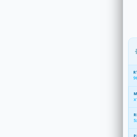
R
9
M
x
R
5
P