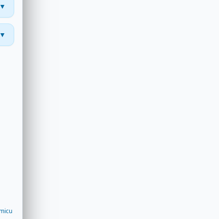
▼
▼
micu