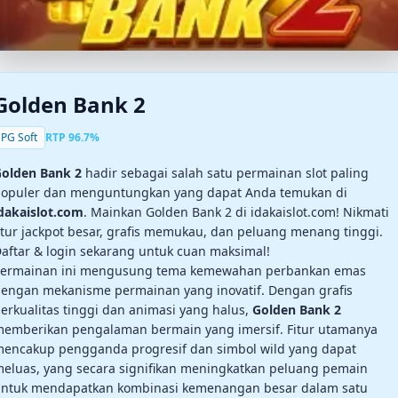
▶
Golden Bank 2
PG Soft
RTP 96.7%
olden Bank 2
hadir sebagai salah satu permainan slot paling
opuler dan menguntungkan yang dapat Anda temukan di
dakaislot.com
. Mainkan Golden Bank 2 di idakaislot.com! Nikmati
itur jackpot besar, grafis memukau, dan peluang menang tinggi.
aftar & login sekarang untuk cuan maksimal!
ermainan ini mengusung tema kemewahan perbankan emas
engan mekanisme permainan yang inovatif. Dengan grafis
erkualitas tinggi dan animasi yang halus,
Golden Bank 2
emberikan pengalaman bermain yang imersif. Fitur utamanya
encakup pengganda progresif dan simbol wild yang dapat
eluas, yang secara signifikan meningkatkan peluang pemain
ntuk mendapatkan kombinasi kemenangan besar dalam satu