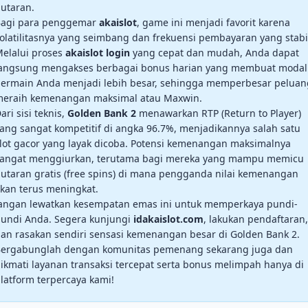
utaran.
agi para penggemar
akaislot
, game ini menjadi favorit karena
olatilitasnya yang seimbang dan frekuensi pembayaran yang stabi
elalui proses
akaislot login
yang cepat dan mudah, Anda dapat
angsung mengakses berbagai bonus harian yang membuat modal
ermain Anda menjadi lebih besar, sehingga memperbesar peluan
eraih kemenangan maksimal atau Maxwin.
ari sisi teknis,
Golden Bank 2
menawarkan RTP (Return to Player)
ang sangat kompetitif di angka 96.7%, menjadikannya salah satu
lot gacor yang layak dicoba. Potensi kemenangan maksimalnya
angat menggiurkan, terutama bagi mereka yang mampu memicu
utaran gratis (free spins) di mana pengganda nilai kemenangan
kan terus meningkat.
angan lewatkan kesempatan emas ini untuk memperkaya pundi-
undi Anda. Segera kunjungi
idakaislot.com
, lakukan pendaftaran,
an rasakan sendiri sensasi kemenangan besar di Golden Bank 2.
ergabunglah dengan komunitas pemenang sekarang juga dan
ikmati layanan transaksi tercepat serta bonus melimpah hanya di
latform terpercaya kami!