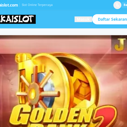
aislot.com
Slot Online Terpercaya
B
Masuk
Daftar Sekara