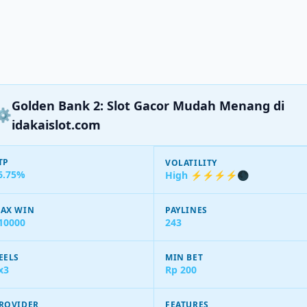
Golden Bank 2: Slot Gacor Mudah Menang di
⚙️
idakaislot.com
TP
VOLATILITY
6.75%
High ⚡⚡⚡⚡🌑
AX WIN
PAYLINES
10000
243
EELS
MIN BET
x3
Rp 200
ROVIDER
FEATURES