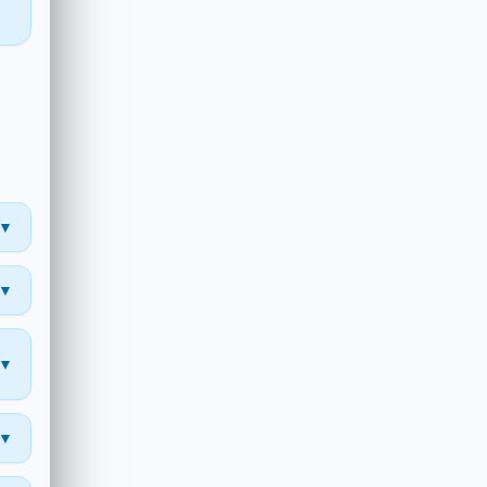
▼
▼
▼
▼