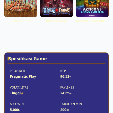
Buffalo Hunter
Blade & Fangs
Azticons Chaos Clusters
Spesifikasi Game
PROVIDER
RTP
Pragmatic Play
96.52
%
VOLATILITAS
PAYLINES
Tinggi
243
⚡
Ways
MAX WIN
TARUHAN MIN
5,000
200
x
IDR