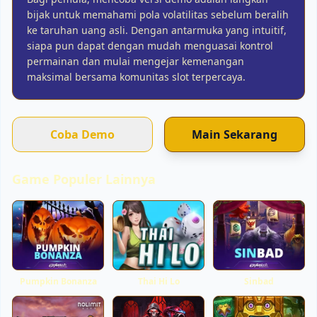
bijak untuk memahami pola volatilitas sebelum beralih
ke taruhan uang asli. Dengan antarmuka yang intuitif,
siapa pun dapat dengan mudah menguasai kontrol
permainan dan mulai mengejar kemenangan
maksimal bersama komunitas slot terpercaya.
Coba Demo
Main Sekarang
Game Populer Lainnya
Pumpkin Bonanza
Thai Hi Lo
Sinbad